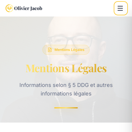
Aller au contenu principal
Olivier Jacob
Aller à la navigation
Aller au pied de page
Mentions Légales
Mentions Légales
Informations selon § 5 DDG et autres
informations légales
Legal documentation and business imprint information
-
80